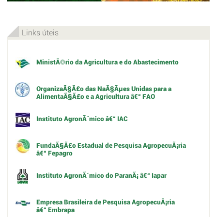
Links úteis
MinistÃ©rio da Agricultura e do Abastecimento
OrganizaÃ§Ã£o das NaÃ§Ãµes Unidas para a
AlimentaÃ§Ã£o e a Agricultura â€“ FAO
Instituto AgronÃ´mico â€“ IAC
FundaÃ§Ã£o Estadual de Pesquisa AgropecuÃ¡ria
â€“ Fepagro
Instituto AgronÃ´mico do ParanÃ¡ â€“ Iapar
Empresa Brasileira de Pesquisa AgropecuÃ¡ria
â€“ Embrapa