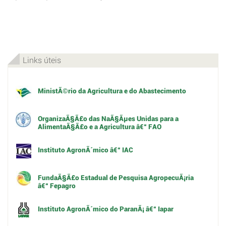
Links úteis
MinistÃ©rio da Agricultura e do Abastecimento
OrganizaÃ§Ã£o das NaÃ§Ãµes Unidas para a
AlimentaÃ§Ã£o e a Agricultura â€“ FAO
Instituto AgronÃ´mico â€“ IAC
FundaÃ§Ã£o Estadual de Pesquisa AgropecuÃ¡ria
â€“ Fepagro
Instituto AgronÃ´mico do ParanÃ¡ â€“ Iapar